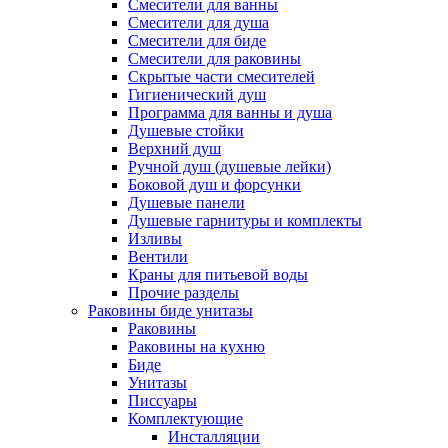
Смесители для ванны
Смесители для душа
Смесители для биде
Смесители для раковины
Скрытые части смесителей
Гигиенический душ
Программа для ванны и душа
Душевые стойки
Верхний душ
Ручной душ (душевые лейки)
Боковой душ и форсунки
Душевые панели
Душевые гарнитуры и комплекты
Изливы
Вентили
Краны для питьевой воды
Прочие разделы
Раковины биде унитазы
Раковины
Раковины на кухню
Биде
Унитазы
Писсуары
Комплектующие
Инсталляции