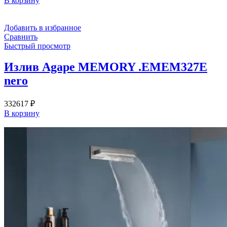
В корзину
Добавить в избранное
Сравнить
Быстрый просмотр
Излив Agape MEMORY .EMEM327E
nero
332617
₽
В корзину