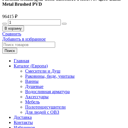
Metal Brushed PVD
96415
₽
Количество
товара
В корзину
Гигиенический
Сравнить
душ
Добавить в избранное
Gessi
GESSI316
Поиск
14331#707
цвет-
Главная
Black
Каталог (Европа)
Metal
Смесители и Душ
Brushed
Раковины, биде, унитазы
PVD
Ванны
Душевые
Водосливная арматура
Аксессуары
Мебель
Полотенцесушители
Для людей с ОВЗ
Доставка
Контакты
Избранное