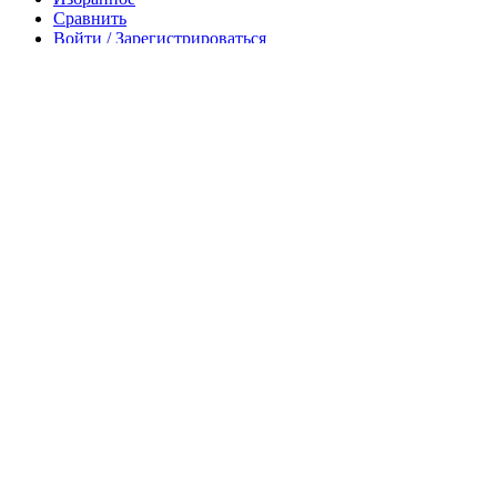
Сравнить
Войти / Зарегистрироваться
Запрос стоимости
Отправляя данную форму, я даю свое согласие с
политикой
конфиденциальности
и
обработкой персональных данных
Соглашаюсь с
публичной офертой