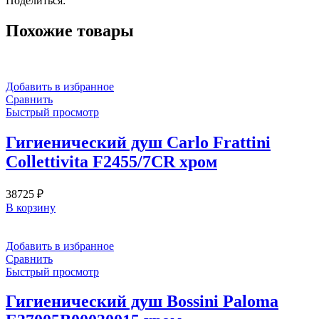
Поделиться:
14331#707
цвет-
Похожие товары
Black
Metal
Brushed
PVD
Добавить в избранное
Сравнить
Быстрый просмотр
Гигиенический душ Carlo Frattini
Collettivita F2455/7CR хром
38725
₽
В корзину
Добавить в избранное
Сравнить
Быстрый просмотр
Гигиенический душ Bossini Paloma