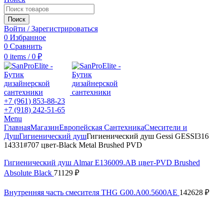
Поиск
Войти / Зарегистрироваться
0
Избранное
0
Сравнить
0
items
/
0
₽
+7 (961) 853-88-23
+7 (918) 242-51-65
Menu
Главная
Магазин
Европейская Сантехника
Смесители и
Душ
Гигиенический душ
Гигиенический душ Gessi GESSI316
14331#707 цвет-Black Metal Brushed PVD
Гигиенический душ Almar E136009.AB цвет-PVD Brushed
Absolute Black
71129
₽
Внутренняя часть смесителя THG G00.A00.5600AE
142628
₽