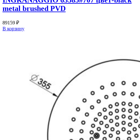
INGRANAGGIO 63585#707 цвет-black
metal brushed PVD
89159
₽
В корзину