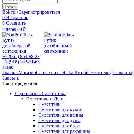
Поиск
Войти / Зарегистрироваться
0
Избранное
0
Сравнить
0
items
/
0
₽
+7 (961) 853-88-23
+7 (918) 242-51-65
Menu
Главная
Магазин
Сантехника Haiba Китай
Смесители
Для ванны
Закрыть
Наша продукция
Европейская Сантехника
Смесители и Душ
Смесители
Смесители для кухни
Смесители для ванны
Смесители для душа
Смесители для биде
Смесители для раковины