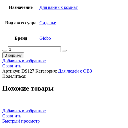
Назначение
Для ванных комнат
Вид аксессуара
Сиденье
Бренд
Globo
Количество
товара
В корзину
GLOBO
Добавить в избранное
Складное
Сравнить
сиденье,
Артикул:
DS127
Категория:
Для людей с ОВЗ
размер
Поделиться:
43x36
см,
Похожие товары
белый
Добавить в избранное
Сравнить
Быстрый просмотр