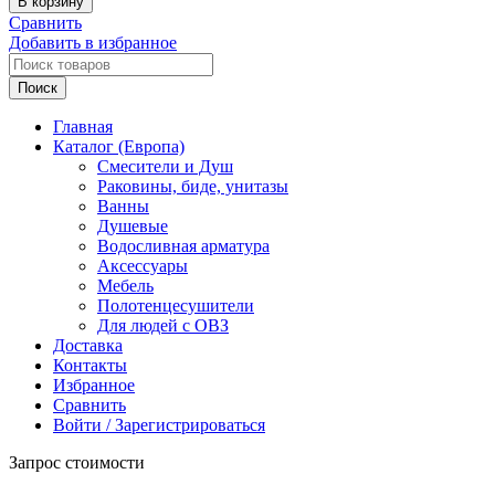
В корзину
GLOBO
Сравнить
Складное
Добавить в избранное
сиденье,
размер
Поиск
43x36
см,
Главная
белый
Каталог (Европа)
Смесители и Душ
Раковины, биде, унитазы
Ванны
Душевые
Водосливная арматура
Аксессуары
Мебель
Полотенцесушители
Для людей с ОВЗ
Доставка
Контакты
Избранное
Сравнить
Войти / Зарегистрироваться
Запрос стоимости