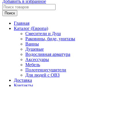
Добавить в избранное
откидной
на
Поиск
стойке
722х200х800/750(h)
Главная
мм
Каталог (Европа)
из
Смесители и Душ
нерж.стали
Раковины, биде, унитазы
AISI
Ванны
304,
Душевые
хром
Водосливная арматура
Аксессуары
Мебель
Полотенцесушители
Для людей с ОВЗ
Доставка
Контакты
Избранное
Сравнить
Войти / Зарегистрироваться
Запрос стоимости