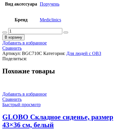
Вид аксессуара
Поручень
Бренд
Mediclinics
Количество
товара
В корзину
MEDICLINICS
Добавить в избранное
Поручень
Сравнить
откидной
Артикул:
BGC710C
Категория:
Для людей с ОВЗ
на
Поделиться:
стойке
722х200х800/750(h)
Похожие товары
мм
из
нерж.стали
AISI
304,
Добавить в избранное
хром
Сравнить
Быстрый просмотр
GLOBO Складное сиденье, размер
43×36 см, белый