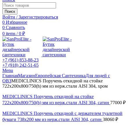
Поиск
Войти / Зарегистрироваться
0
Избранное
0
Сравнить
0
items
/
0
₽
+7 (961) 853-88-23
+7 (918) 242-51-65
Menu
Главная
Магазин
Европейская Сантехника
Для людей с
ОВЗ
MEDICLINICS Поручень откидной на стойке
722х200х800/750(h) мм из нерж.стали AISI 304, хром
MEDICLINICS Поручень откидной на стойке
722х200х800/750(h) мм из нерж.стали AISI 304, сатин
77000
₽
MEDICLINICS Поручень откидной с держателем туалетной
бумаги 738х200 мм из нерж.стали AISI 304, сатин
38060
₽