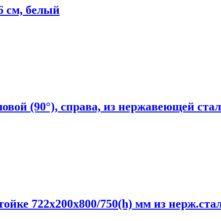
 см, белый
ой (90°), справа, из нержавеющей стали
ке 722х200х800/750(h) мм из нерж.стали