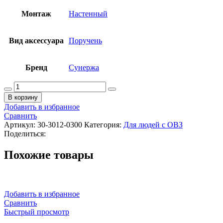
Монтаж
Настенный
Вид аксессуара
Поручень
Бренд
Сунержа
Количество
товара
В корзину
СУНЕРЖА
Добавить в избранное
Поручень
Сравнить
прямой
Артикул:
30-3012-0300
Категория:
Для людей с ОВЗ
Ø28
Поделиться:
мм/L
300,
Похожие товары
Матовый
белый
Добавить в избранное
Сравнить
Быстрый просмотр