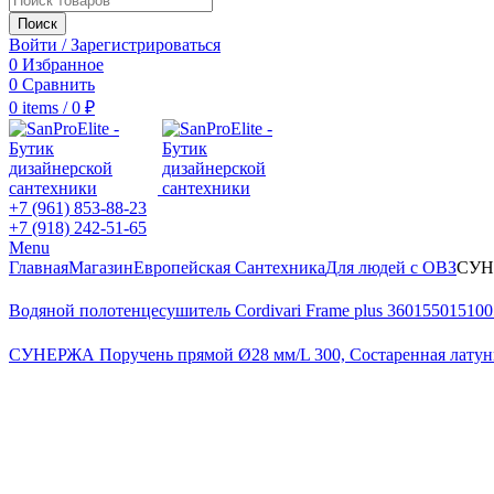
Поиск
Войти / Зарегистрироваться
0
Избранное
0
Сравнить
0
items
/
0
₽
+7 (961) 853-88-23
+7 (918) 242-51-65
Menu
Главная
Магазин
Европейская Сантехника
Для людей с ОВЗ
СУНЕ
Водяной полотенцесушитель Cordivari Frame plus 3601550151
СУНЕРЖА Поручень прямой Ø28 мм/L 300, Состаренная лату