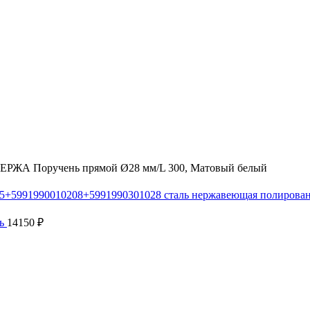
РЖА Поручень прямой Ø28 мм/L 300, Матовый белый
005+5991990010208+5991990301028 сталь нержавеющая полирова
нь
14150
₽