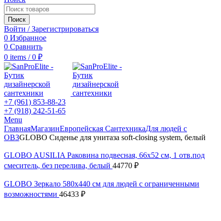
Поиск
Войти / Зарегистрироваться
0
Избранное
0
Сравнить
0
items
/
0
₽
+7 (961) 853-88-23
+7 (918) 242-51-65
Menu
Главная
Магазин
Европейская Сантехника
Для людей с
ОВЗ
GLOBO Сиденье для унитаза soft-closing system, белый
GLOBO AUSILIA Раковина подвесная, 66x52 см, 1 отв.под
смеситель, без перелива, белый
44770
₽
GLOBO Зеркало 580x440 см для людей с ограниченными
возможностями
46433
₽