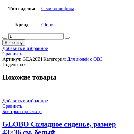
Тип сиденья
С микролифтом
Бренд
Globo
Количество
товара
В корзину
GLOBO
Добавить в избранное
Сиденье
Сравнить
для
Артикул:
GEA20BI
Категория:
Для людей с ОВЗ
унитаза
Поделиться:
soft-
closing
Похожие товары
system,
белый
Добавить в избранное
Сравнить
Быстрый просмотр
GLOBO Складное сиденье, размер
43×36 см, белый