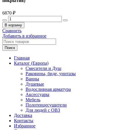
покрытия)
6870
₽
Количество
товара
В корзину
СУНЕРЖА
Сравнить
Поручень
Добавить в избранное
прямой
Ø28
Поиск
мм/L
500,
Главная
хром
Каталог (Европа)
(без
Смесители и Душ
покрытия)
Раковины, биде, унитазы
Ванны
Душевые
Водосливная арматура
Аксессуары
Мебель
Полотенцесушители
Для людей с ОВЗ
Доставка
Контакты
Избранное