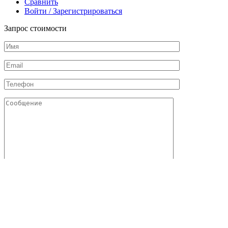
Сравнить
Войти / Зарегистрироваться
Запрос стоимости
Отправляя данную форму, я даю свое согласие с
политикой
конфиденциальности
и
обработкой персональных данных
Соглашаюсь с
публичной офертой