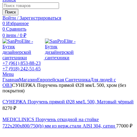
Поиск
Войти / Зарегистрироваться
0
Избранное
0
Сравнить
0
items
/
0
₽
+7 (961) 853-88-23
+7 (918) 242-51-65
Menu
Главная
Магазин
Европейская Сантехника
Для людей с
ОВЗ
СУНЕРЖА Поручень прямой Ø28 мм/L 500, хром (без
покрытия)
СУНЕРЖА Поручень прямой Ø28 мм/L 500, Матовый чёрный
8270
₽
MEDICLINICS Поручень откидной на стойке
722х200х800/750(h) мм из нерж.стали AISI 304, сатин
77000
₽