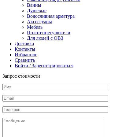
из
Ванны
нерж.стали
Душевые
AISI
Водосливная арматура
304,
Аксессуары
сатин
Мебель
Полотенцесушители
Для людей с ОВЗ
Доставка
Контакты
Избранное
Сравнить
Войти / Зарегистрироваться
Запрос стоимости