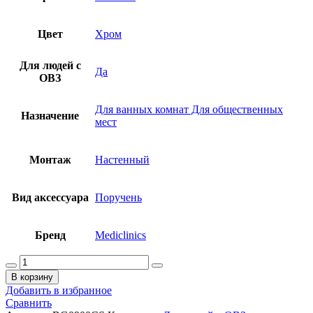
Цвет
Хром
Для людей с
Да
ОВЗ
Для ванных комнат Для общественных
Назначение
мест
Монтаж
Настенный
Вид аксессуара
Поручень
Бренд
Mediclinics
Количество
товара
В корзину
MEDICLINICS
Добавить в избранное
Поручень
Сравнить
откидной