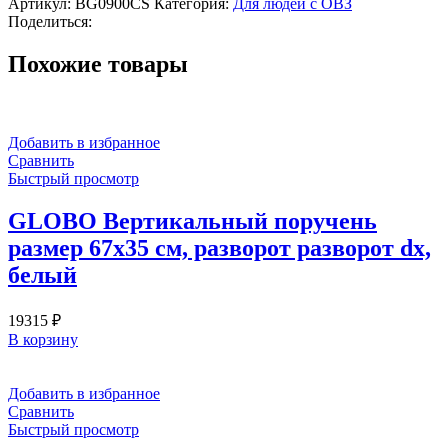
Артикул:
BG0900CS
Категория:
Для людей с ОВЗ
с
Поделиться:
держателем
туалетной
Похожие товары
бумаги
738х200
мм
из
нерж.стали
Добавить в избранное
AISI
Сравнить
304,
Быстрый просмотр
сатин
GLOBO Вертикальный поручень
размер 67х35 см, разворот разворот dx,
белый
19315
₽
В корзину
Добавить в избранное
Сравнить
Быстрый просмотр