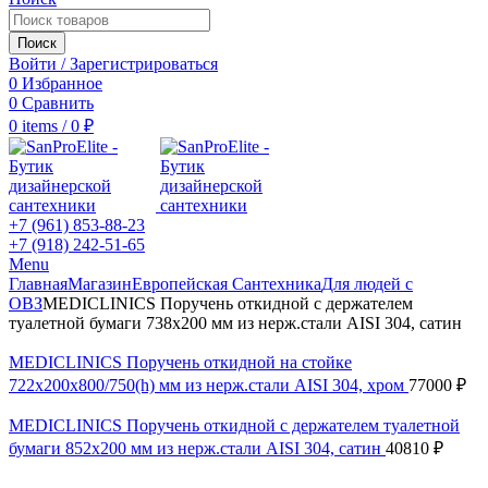
Поиск
Войти / Зарегистрироваться
0
Избранное
0
Сравнить
0
items
/
0
₽
+7 (961) 853-88-23
+7 (918) 242-51-65
Menu
Главная
Магазин
Европейская Сантехника
Для людей с
ОВЗ
MEDICLINICS Поручень откидной с держателем
туалетной бумаги 738х200 мм из нерж.стали AISI 304, сатин
MEDICLINICS Поручень откидной на стойке
722х200х800/750(h) мм из нерж.стали AISI 304, хром
77000
₽
MEDICLINICS Поручень откидной с держателем туалетной
бумаги 852х200 мм из нерж.стали AISI 304, сатин
40810
₽