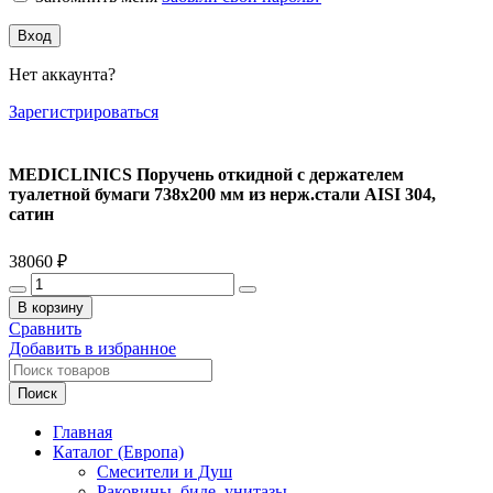
Вход
Нет аккаунта?
Зарегистрироваться
MEDICLINICS Поручень откидной с держателем
туалетной бумаги 738х200 мм из нерж.стали AISI 304,
сатин
38060
₽
Количество
товара
В корзину
MEDICLINICS
Сравнить
Поручень
Добавить в избранное
откидной
с
Поиск
держателем
туалетной
Главная
бумаги
Каталог (Европа)
738х200
Смесители и Душ
мм
Раковины, биде, унитазы