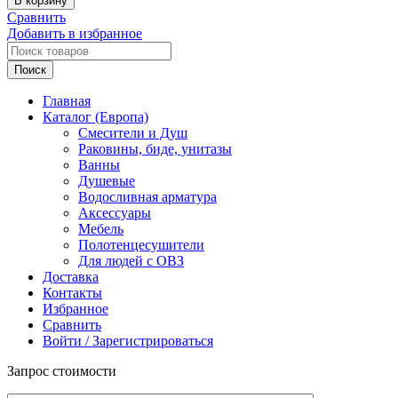
В корзину
MEDICLINICS
Сравнить
Поручень
Добавить в избранное
настенный
угловой
Поиск
(90°),
справа,
Главная
из
Каталог (Европа)
нержавеющей
Смесители и Душ
стали
Раковины, биде, унитазы
AISI
Ванны
304,
Душевые
хром
Водосливная арматура
Аксессуары
Мебель
Полотенцесушители
Для людей с ОВЗ
Доставка
Контакты
Избранное
Сравнить
Войти / Зарегистрироваться
Запрос стоимости