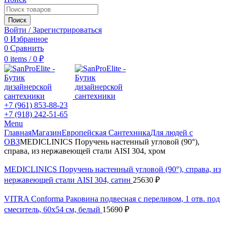
Поиск
Войти / Зарегистрироваться
0
Избранное
0
Сравнить
0
items
/
0
₽
+7 (961) 853-88-23
+7 (918) 242-51-65
Menu
Главная
Магазин
Европейская Сантехника
Для людей с
ОВЗ
MEDICLINICS Поручень настенный угловой (90°),
справа, из нержавеющей стали AISI 304, хром
MEDICLINICS Поручень настенный угловой (90°), справа, из
нержавеющей стали AISI 304, сатин
25630
₽
VITRA Conforma Раковина подвесная с переливом, 1 отв. под
смеситель, 60х54 см, белый
15690
₽