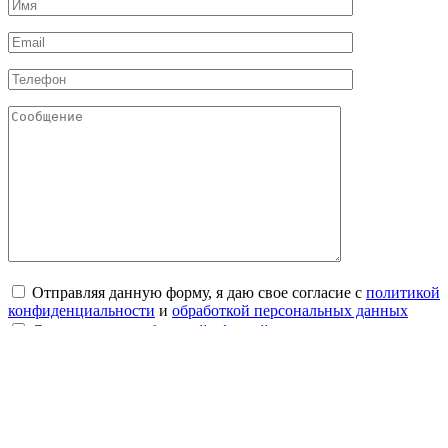
Отправляя данную форму, я даю свое согласие с
политикой
конфиденциальности
и
обработкой персональных данных
Соглашаюсь с
публичной офертой
×
Мы используем куки для наилучшего представления нашего
сайта. Это позволяет нам анализировать взаимодействие