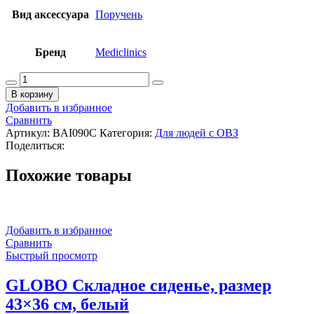
Вид аксессуара
Поручень
Бренд
Mediclinics
Количество
товара
В корзину
MEDICLINICS
Добавить в избранное
Поручень
Сравнить
настенный
Артикул:
BAI090C
Категория:
Для людей с ОВЗ
угловой
Поделиться:
(90°),
справа,
Похожие товары
из
нержавеющей
стали
AISI
304,
Добавить в избранное
хром
Сравнить
Быстрый просмотр
GLOBO Складное сиденье, размер
43×36 см, белый