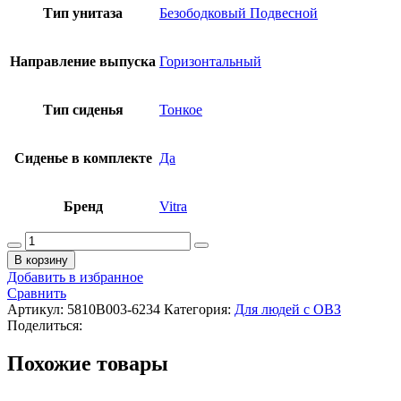
Тип унитаза
Безободковый Подвесной
Направление выпуска
Горизонтальный
Тип сиденья
Тонкое
Сиденье в комплекте
Да
Бренд
Vitra
Количество
товара
В корзину
VITRA
Добавить в избранное
Conforma
Сравнить
Унитаз
Артикул:
5810B003-6234
Категория:
Для людей с ОВЗ
подвесной
Поделиться:
безободковый
с
Похожие товары
сиденьем,
350х700
мм,