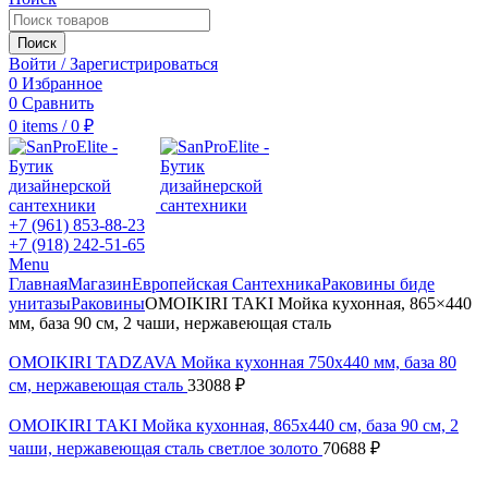
Поиск
Войти / Зарегистрироваться
0
Избранное
0
Сравнить
0
items
/
0
₽
+7 (961) 853-88-23
+7 (918) 242-51-65
Menu
Главная
Магазин
Европейская Сантехника
Раковины биде
унитазы
Раковины
OMOIKIRI TAKI Мойка кухонная, 865×440
мм, база 90 см, 2 чаши, нержавеющая сталь
OMOIKIRI TADZAVA Мойка кухонная 750х440 мм, база 80
см, нержавеющая сталь
33088
₽
OMOIKIRI TAKI Мойка кухонная, 865x440 см, база 90 см, 2
чаши, нержавеющая сталь светлое золото
70688
₽