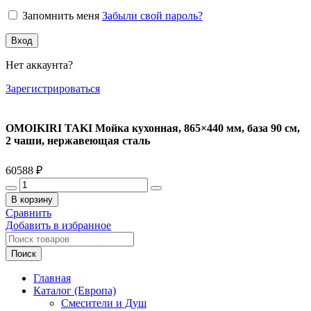
Запомнить меня
Забыли свой пароль?
Вход
Нет аккаунта?
Зарегистрироваться
OMOIKIRI TAKI Мойка кухонная, 865×440 мм, база 90 см,
2 чаши, нержавеющая сталь
60588
₽
Количество
товара
В корзину
OMOIKIRI
Сравнить
TAKI
Добавить в избранное
Мойка
кухонная,
Поиск
865x440
мм,
Главная
база
Каталог (Европа)
90
Смесители и Душ
см,