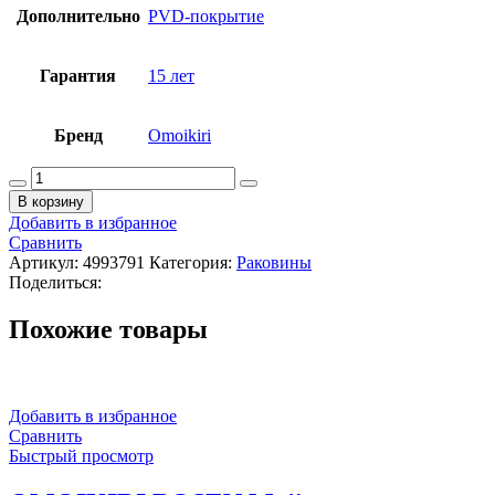
Дополнительно
PVD-покрытие
Гарантия
15 лет
Бренд
Omoikiri
Количество
товара
В корзину
OMOIKIRI
Добавить в избранное
TAKI
Сравнить
Мойка
Артикул:
4993791
Категория:
Раковины
кухонная,
Поделиться:
865x440
мм,
Похожие товары
база
90
см,
2
чаши,
Добавить в избранное
нержавеющая
Сравнить
сталь
Быстрый просмотр