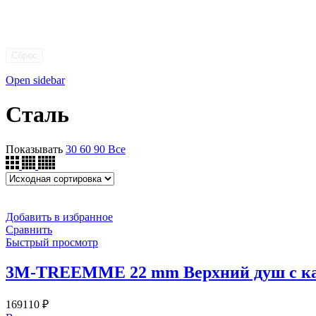
Сброс
Open sidebar
Сталь
Показывать
30
60
90
Все
Добавить в избранное
Сравнить
Быстрый просмотр
3M-TREEMME 22 mm Верхний душ с кас
169110
₽