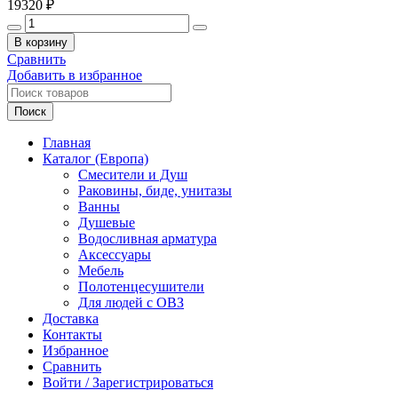
19320
₽
Количество
товара
В корзину
GLOBO
Сравнить
STONE
Добавить в избранное
Сиденье
съемное
Поиск
для
унитаза
Главная
с
Каталог (Европа)
системой
Смесители и Душ
soft-
Раковины, биде, унитазы
closing,
Ванны
белый.
Душевые
Для
Водосливная арматура
унитаза
Аксессуары
STS05BI
Мебель
Полотенцесушители
Для людей с ОВЗ
Доставка
Контакты
Избранное
Сравнить
Войти / Зарегистрироваться