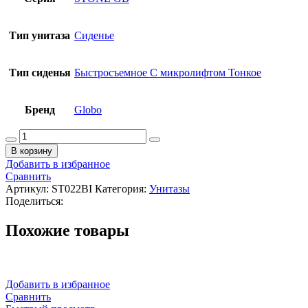
Тип унитаза
Сиденье
Тип сиденья
Быстросъемное С микролифтом Тонкое
Бренд
Globo
Количество
товара
В корзину
GLOBO
Добавить в избранное
STONE
Сравнить
Сиденье
Артикул:
ST022BI
Категория:
Унитазы
съемное
Поделиться:
для
унитаза
Похожие товары
с
системой
soft-
closing,
белый.
Добавить в избранное
Для
Сравнить
унитаза