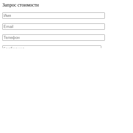
Запрос стоимости
Отправляя данную форму, я даю свое согласие с
политикой
конфиденциальности
и
обработкой персональных данных
Соглашаюсь с
публичной офертой