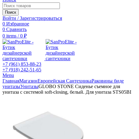
Поиск
Войти / Зарегистрироваться
0
Избранное
0
Сравнить
0
items
/
0
₽
+7 (961) 853-88-23
+7 (918) 242-51-65
Menu
Главная
Магазин
Европейская Сантехника
Раковины биде
унитазы
Унитазы
GLOBO STONE Сиденье съемное для
унитаза с системой soft-closing, белый. Для унитаза STS05BI