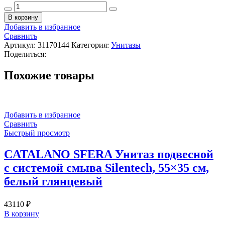
Количество
товара
В корзину
ALICE
Добавить в избранное
HIDE
Сравнить
Унитаз
Артикул:
31170144
Категория:
Унитазы
подвесной,
Поделиться:
форма-
круг,
Похожие товары
Sabbia
Добавить в избранное
Сравнить
Быстрый просмотр
CATALANO SFERA Унитаз подвесной
с системой смыва Silentech, 55×35 см,
белый глянцевый
43110
₽
В корзину