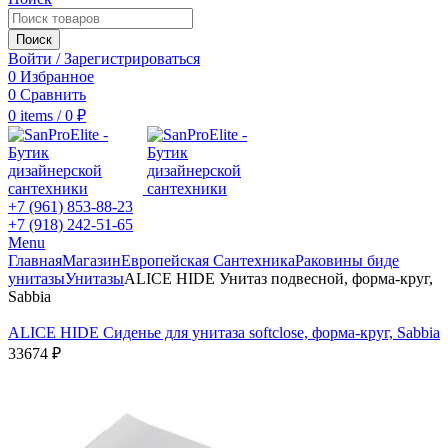
Поиск
Войти / Зарегистрироваться
0
Избранное
0
Сравнить
0
items
/
0
₽
+7 (961) 853-88-23
+7 (918) 242-51-65
Menu
Главная
Магазин
Европейская Сантехника
Раковины биде
унитазы
Унитазы
ALICE HIDE Унитаз подвесной, форма-круг,
Sabbia
ALICE HIDE Сиденье для унитаза softclose, форма-круг, Sabbia
33674
₽