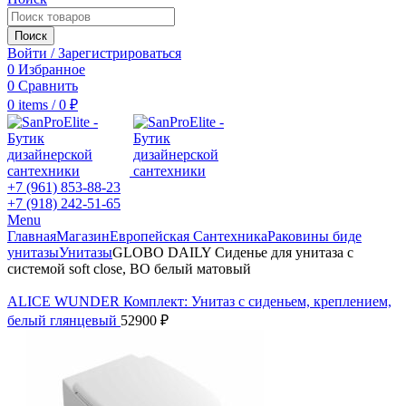
Поиск
Войти / Зарегистрироваться
0
Избранное
0
Сравнить
0
items
/
0
₽
+7 (961) 853-88-23
+7 (918) 242-51-65
Menu
Главная
Магазин
Европейская Сантехника
Раковины биде
унитазы
Унитазы
GLOBO DAILY Сиденье для унитаза с
системой soft close, BO белый матовый
ALICE WUNDER Комплект: Унитаз с сиденьем, креплением,
белый глянцевый
52900
₽