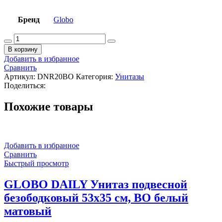
Бренд
Globo
Количество
товара
В корзину
GLOBO
Добавить в избранное
DAILY
Сравнить
Сиденье
Артикул:
DNR20BO
Категория:
Унитазы
для
Поделиться:
унитаза
с
Похожие товары
системой
soft
close,
BO
белый
Добавить в избранное
матовый
Сравнить
Быстрый просмотр
GLOBO DAILY Унитаз подвесной
безободковый 53х35 см, BO белый
матовый