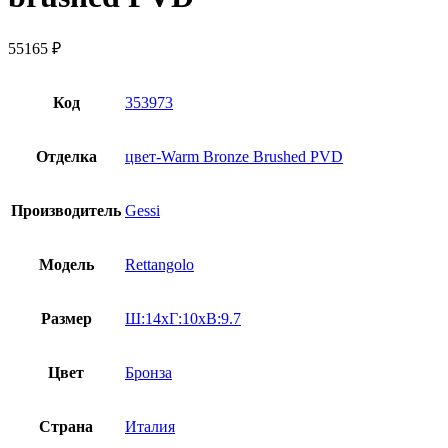
55165
₽
Код
353973
Отделка
цвет-Warm Bronze Brushed PVD
Производитель
Gessi
Модель
Rettangolo
Размер
Ш:14xГ:10xВ:9.7
Цвет
Бронза
Страна
Италия