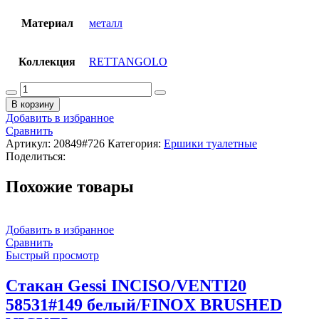
Материал
металл
Коллекция
RETTANGOLO
Количество
товара
В корзину
Держатель
Добавить в избранное
для
Сравнить
туалетной
Артикул:
20849#726
Категория:
Ершики туалетные
бумаги
Поделиться:
Gessi
Rettangolo
Похожие товары
20849#726
цвет-
warm
bronze
Добавить в избранное
brushed
Сравнить
PVD
Быстрый просмотр
Стакан Gessi INCISO/VENTI20
58531#149 белый/FINOX BRUSHED