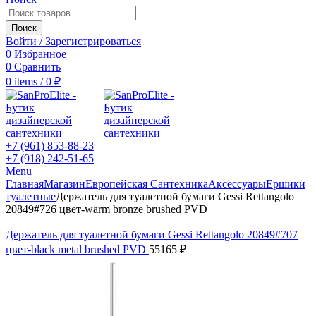
Поиск
Войти / Зарегистрироваться
0
Избранное
0
Сравнить
0
items
/
0
₽
+7 (961) 853-88-23
+7 (918) 242-51-65
Menu
Главная
Магазин
Европейская Сантехника
Аксессуары
Ершики
туалетные
Держатель для туалетной бумаги Gessi Rettangolo
20849#726 цвет-warm bronze brushed PVD
Держатель для туалетной бумаги Gessi Rettangolo 20849#707
цвет-black metal brushed PVD
55165
₽