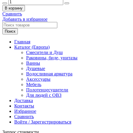
Количество
товара
В корзину
Держатель
Сравнить
для
Добавить в избранное
туалетной
бумаги
Поиск
Gessi
Rettangolo
Главная
20849#726
Каталог (Европа)
цвет-
Смесители и Душ
warm
Раковины, биде, унитазы
bronze
Ванны
brushed
Душевые
PVD
Водосливная арматура
Аксессуары
Мебель
Полотенцесушители
Для людей с ОВЗ
Доставка
Контакты
Избранное
Сравнить
Войти / Зарегистрироваться
Запрос стоимости