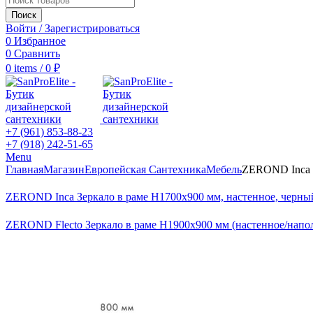
Поиск
Войти / Зарегистрироваться
0
Избранное
0
Сравнить
0
items
/
0
₽
+7 (961) 853-88-23
+7 (918) 242-51-65
Menu
Главная
Магазин
Европейская Сантехника
Мебель
ZEROND Inca 
ZEROND Inca Зеркало в раме H1700x900 мм, настенное, черн
ZEROND Flecto Зеркало в раме H1900x900 мм (настенное/напо