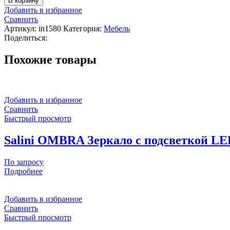
В корзину
ZEROND
Добавить в избранное
Inca
Сравнить
Зеркало
Артикул:
in1580
Категория:
Мебель
в
Поделиться:
раме
H1510х800
Похожие товары
мм,
черный
матовый
Добавить в избранное
Сравнить
Быстрый просмотр
Salini OMBRA Зеркало с подсветкой LE
По запросу
Подробнее
Добавить в избранное
Сравнить
Быстрый просмотр