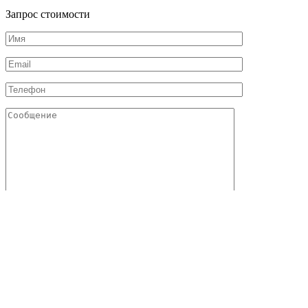
Запрос стоимости
Отправляя данную форму, я даю свое согласие с
политикой
конфиденциальности
и
обработкой персональных данных
Соглашаюсь с
публичной офертой