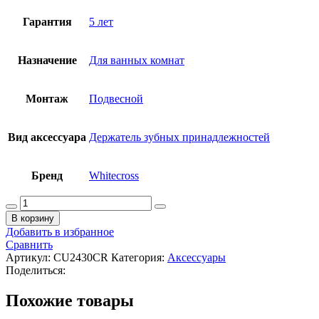
Гарантия
5 лет
Назначение
Для ванных комнат
Монтаж
Подвесной
Вид аксессуара
Держатель зубных принадлежностей
Бренд
Whitecross
Количество
товара
В корзину
WHITECROSS
Добавить в избранное
cubo
Сравнить
Стакан
Артикул:
CU2430CR
Категория:
Аксессуары
для
Поделиться:
зубных
принадлежностей,
Похожие товары
матовое
стекло/