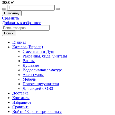
3060
₽
Количество
товара
В корзину
WHITECROSS
Сравнить
cubo
Добавить в избранное
Стакан
для
Поиск
зубных
принадлежностей,
Главная
матовое
Каталог (Европа)
стекло/
Смесители и Душ
хром
Раковины, биде, унитазы
Ванны
Душевые
Водосливная арматура
Аксессуары
Мебель
Полотенцесушители
Для людей с ОВЗ
Доставка
Контакты
Избранное
Сравнить
Войти / Зарегистрироваться