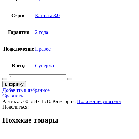
Серия
Кантата 3.0
Гарантия
2 года
Подключение
Правое
Бренд
Сунержа
Количество
товара
В корзину
СУНЕРЖА
Добавить в избранное
Кантата
Сравнить
3.0
Артикул:
00-5847-1516
Категория:
Полотенцесушители
Полотенцесушитель
Поделиться:
(электрика),
1500х159
Похожие товары
мм,
ТЭН
Правый,
хром