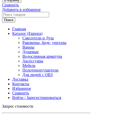
В корзину
СУНЕРЖА
Сравнить
Кантата
Добавить в избранное
3.0
Полотенцесушитель
Поиск
(электрика),
1500х159
Главная
мм,
Каталог (Европа)
ТЭН
Смесители и Душ
Правый,
Раковины, биде, унитазы
хром
Ванны
(Без
Душевые
покрытия)
Водосливная арматура
Аксессуары
Мебель
Полотенцесушители
Для людей с ОВЗ
Доставка
Контакты
Избранное
Сравнить
Войти / Зарегистрироваться
Запрос стоимости