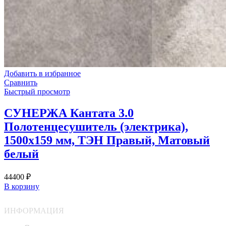
Добавить в избранное
Сравнить
Быстрый просмотр
СУНЕРЖА Кантата 3.0
Полотенцесушитель (электрика),
1500х159 мм, ТЭН Правый, Матовый
белый
44400
₽
В корзину
ИНФОРМАЦИЯ