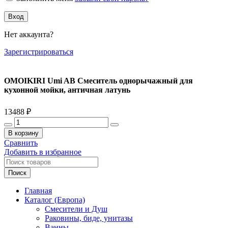
Вход
Нет аккаунта?
Зарегистрироваться
OMOIKIRI Umi AB Смеситель однорычажный для
кухонной мойки, античная латунь
13488
₽
Количество
товара
В корзину
OMOIKIRI
Сравнить
Umi
Добавить в избранное
AB
Смеситель
Поиск
однорычажный
для
Главная
кухонной
Каталог (Европа)
мойки,
Смесители и Душ
античная
Раковины, биде, унитазы
латунь
Ванны