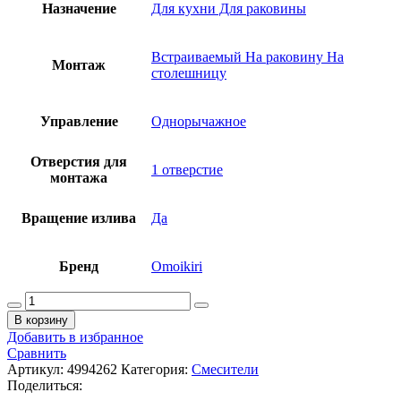
Назначение
Для кухни Для раковины
Встраиваемый На раковину На
Монтаж
столешницу
Управление
Однорычажное
Отверстия для
1 отверстие
монтажа
Вращение излива
Да
Бренд
Omoikiri
Количество
товара
В корзину
OMOIKIRI
Добавить в избранное
Umi
Сравнить
AB
Артикул:
4994262
Категория:
Смесители
Смеситель
Поделиться:
однорычажный