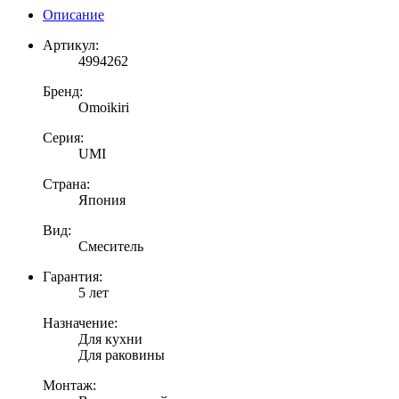
для
Описание
кухонной
мойки,
Артикул:
античная
4994262
латунь
Бренд:
Omoikiri
Серия:
UMI
Страна:
Япония
Вид:
Смеситель
Гарантия:
5 лет
Назначение:
Для кухни
Для раковины
Монтаж: