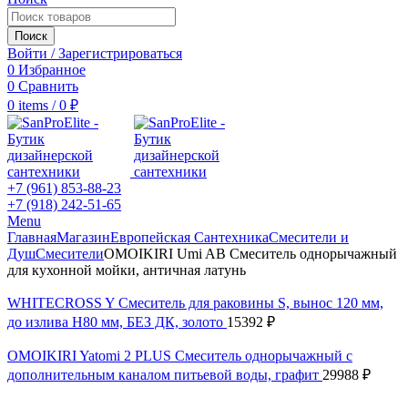
Поиск
Войти / Зарегистрироваться
0
Избранное
0
Сравнить
0
items
/
0
₽
+7 (961) 853-88-23
+7 (918) 242-51-65
Menu
Главная
Магазин
Европейская Сантехника
Смесители и
Душ
Смесители
OMOIKIRI Umi AB Смеситель однорычажный
для кухонной мойки, античная латунь
WHITECROSS Y Смеситель для раковины S, вынос 120 мм,
до излива H80 мм, БЕЗ ДК, золото
15392
₽
OMOIKIRI Yatomi 2 PLUS Смеситель однорычажный с
дополнительным каналом питьевой воды, графит
29988
₽