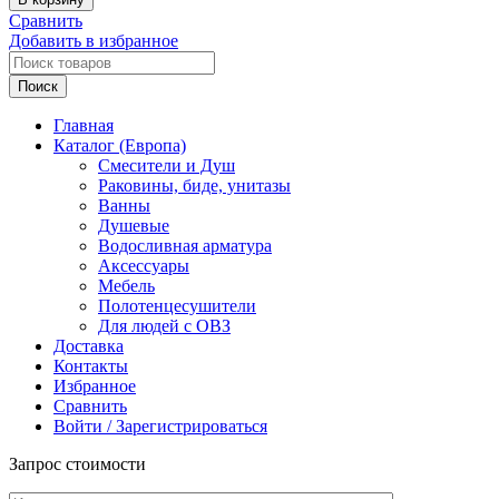
OMOIKIRI
Сравнить
TAKI
Добавить в избранное
Мойка
кухонная,
Поиск
540x440
мм,
Главная
база
Каталог (Европа)
60
Смесители и Душ
см,
Раковины, биде, унитазы
нержавеющая
Ванны
сталь
Душевые
светлое
Водосливная арматура
золото
Аксессуары
Мебель
Полотенцесушители
Для людей с ОВЗ
Доставка
Контакты
Избранное
Сравнить
Войти / Зарегистрироваться
Запрос стоимости