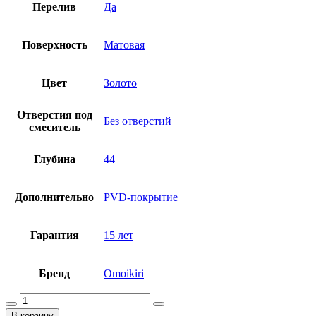
Перелив
Да
Поверхность
Матовая
Цвет
Золото
Отверстия под
Без отверстий
смеситель
Глубина
44
Дополнительно
PVD-покрытие
Гарантия
15 лет
Бренд
Omoikiri
Количество
товара
В корзину