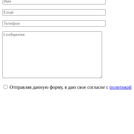
Отправляя данную форму, я даю свое согласие с
политикой
конфиденциальности
и
обработкой персональных данных
Соглашаюсь с
публичной офертой
×
Мы используем куки для наилучшего представления нашего
сайта. Это позволяет нам анализировать взаимодействие