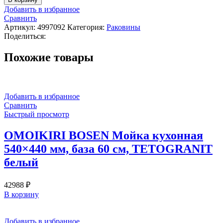
OMOIKIRI
Добавить в избранное
TAKI
Сравнить
Мойка
Артикул:
4997092
Категория:
Раковины
кухонная,
Поделиться:
540x440
мм,
Похожие товары
база
60
см,
нержавеющая
сталь
Добавить в избранное
светлое
Сравнить
золото
Быстрый просмотр
OMOIKIRI BOSEN Мойка кухонная
540×440 мм, база 60 см, TETOGRANIT
белый
42988
₽
В корзину
Добавить в избранное