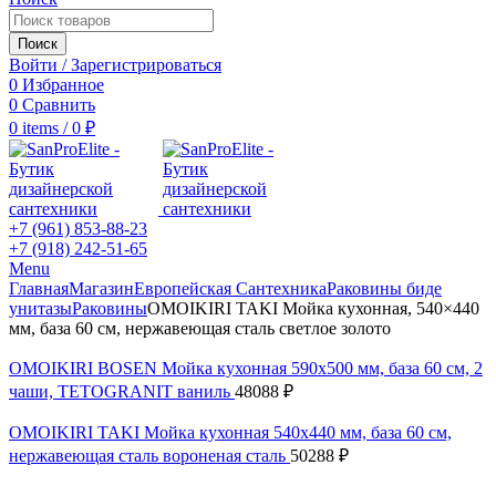
Поиск
Войти / Зарегистрироваться
0
Избранное
0
Сравнить
0
items
/
0
₽
+7 (961) 853-88-23
+7 (918) 242-51-65
Menu
Главная
Магазин
Европейская Сантехника
Раковины биде
унитазы
Раковины
OMOIKIRI TAKI Мойка кухонная, 540×440
мм, база 60 см, нержавеющая сталь светлое золото
OMOIKIRI BOSEN Мойка кухонная 590x500 мм, база 60 см, 2
чаши, TETOGRANIT ваниль
48088
₽
OMOIKIRI TAKI Мойка кухонная 540x440 мм, база 60 см,
нержавеющая сталь вороненая сталь
50288
₽