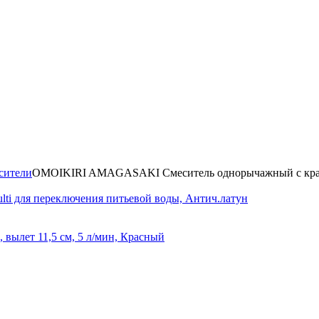
сители
OMOIKIRI AMAGASAKI Смеситель однорычажный с крано
i для переключения питьевой воды, Антич.латун
вылет 11,5 см, 5 л/мин, Красный