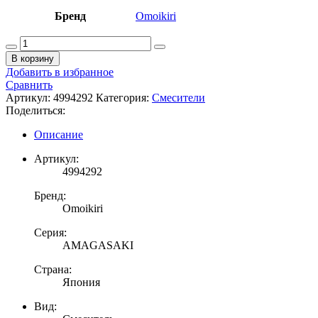
Бренд
Omoikiri
Количество
товара
В корзину
OMOIKIRI
Добавить в избранное
AMAGASAKI
Сравнить
Смеситель
Артикул:
4994292
Категория:
Смесители
однорычажный
Поделиться:
с
краном
Описание
для
питьевой
Артикул:
воды,
4994292
античная
латунь/
Бренд:
белый
Omoikiri
Серия:
AMAGASAKI
Страна:
Япония
Вид: