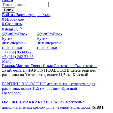
Поиск
Войти / Зарегистрироваться
0
Избранное
0
Сравнить
0
items
/
0
₽
+7 (961) 853-88-23
+7 (918) 242-51-65
Menu
Главная
Магазин
Европейская Сантехника
Смесители и
Душ
Смесители
FANTINI I BALOCCHI Смеситель для
раковины на 3 отверстия, вылет 11,5 см, Красный
FANTINI I BALOCCHI Смеситель на 1 отверстие для
раковины, вылет 11,5 см, 5 л/мин, Красный
По запросу
OMOIKIRI MAKKARI 2 PLUS-SB Смеситель с
дополнительным краном для питьевой воды, хром
46188
₽