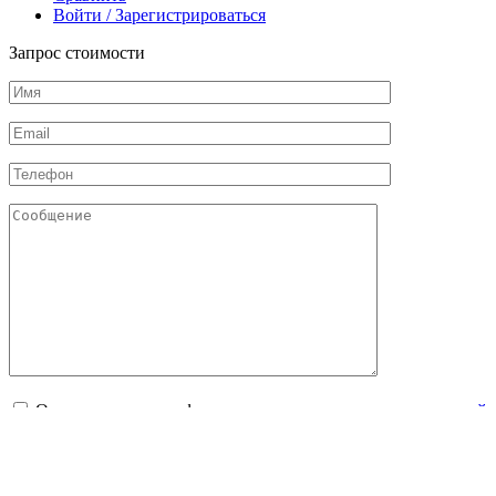
Войти / Зарегистрироваться
Запрос стоимости
Отправляя данную форму, я даю свое согласие с
политикой
конфиденциальности
и
обработкой персональных данных
Соглашаюсь с
публичной офертой