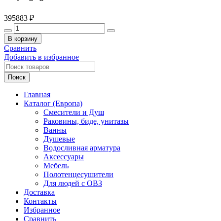
395883
₽
Количество
товара
В корзину
BURGBAD
Сравнить
Yumo
Добавить в избранное
Тумба
с
Поиск
раковиной,
815х470хH610
Главная
мм,
Каталог (Европа)
Grey
Смесители и Душ
high
Раковины, биде, унитазы
gloss/White
Ванны
brilliant
Душевые
Водосливная арматура
Аксессуары
Мебель
Полотенцесушители
Для людей с ОВЗ
Доставка
Контакты
Избранное
Сравнить