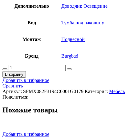
Дополнительно
Доводчик Освещение
Вид
Тумба под раковину
Монтаж
Подвесной
Бренд
Burgbad
Количество
товара
В корзину
BURGBAD
Добавить в избранное
Yumo
Сравнить
Тумба
Артикул:
SFMX082F3194C0001G0179
Категория:
Мебель
с
Поделиться:
раковиной,
815х470хH610
Похожие товары
мм,
Grey
high
gloss/White
brilliant
Добавить в избранное