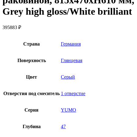
раковиной, 815х470хH610 мм,
Grey high gloss/White brilliant
395883
₽
Страна
Германия
Поверхность
Глянцевая
Цвет
Серый
Отверстия под смеситель
1 отверстие
Серия
YUMO
Глубина
47