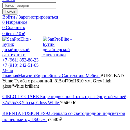
Поиск
Войти / Зарегистрироваться
0
Избранное
0
Сравнить
0
items
/
0
₽
+7 (961) 853-88-23
+7 (918) 242-51-65
Menu
Главная
Магазин
Европейская Сантехника
Мебель
BURGBAD
Yumo Тумба с раковиной, 815х470хH610 мм, Grey high
gloss/White brilliant
CIELO LE GIARE Биде подвесное 1 отв. с развёрнутой чашей,
37x55x33,5 h см, Gloss White
79469
₽
BRENTA FUSION FS92 Зеркало со светодиодной подсветкой
по периметру, D60 см
57540
₽