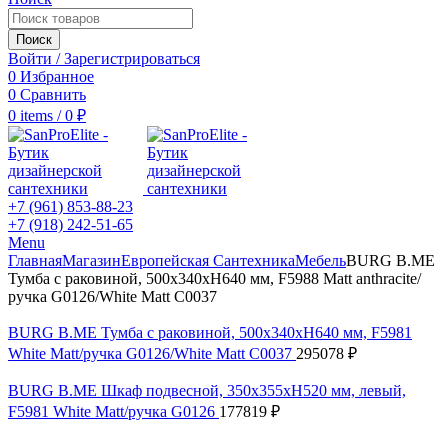
Поиск
Войти / Зарегистрироваться
0
Избранное
0
Сравнить
0
items
/
0
₽
+7 (961) 853-88-23
+7 (918) 242-51-65
Menu
Главная
Магазин
Европейская Сантехника
Мебель
BURG B.ME
Тумба с раковиной, 500х340хН640 мм, F5988 Matt anthracite/
ручка G0126/White Matt C0037
BURG B.ME Тумба с раковиной, 500х340хН640 мм, F5981
White Matt/ручка G0126/White Matt C0037
295078
₽
BURG B.ME Шкаф подвесной, 350х355хH520 мм, левый,
F5981 White Matt/ручка G0126
177819
₽