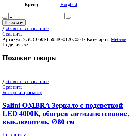
Бренд
Burgbad
Количество
товара
В корзину
BURG
Добавить в избранное
B.ME
Сравнить
Тумба
Артикул:
SGUC050RF5988G0126C0037
Категория:
Мебель
с
Поделиться:
раковиной,
500х340хН640
Похожие товары
мм,
F5988
Matt
anthracite/
ручка
Добавить в избранное
G0126/White
Сравнить
Matt
Быстрый просмотр
C0037
Salini OMBRA Зеркало с подсветкой
LED 4000К, обогрев-антизапотевание,
выключатель, Ø80 см
По запросу