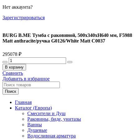
Нет аккаунта?
Зарегистрироваться
BURG B.ME Тумба с раковиной, 500х340хН640 мм, F5988
Matt anthracite/ручка G0126/White Matt C0037
295078
₽
Количество
товара
В корзину
BURG
Сравнить
B.ME
Добавить в избранное
Тумба
с
Поиск
раковиной,
500х340хН640
Главная
мм,
Каталог (Европа)
F5988
Смесители и Душ
Matt
Раковины, биде, унитазы
anthracite/
Ванны
ручка
Душевые
G0126/White
Водосливная арматура
Matt