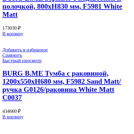
полочкой, 800хН830 мм, F5981 White
Matt
173030
₽
В корзину
Добавить в избранное
Сравнить
Быстрый просмотр
BURG B.ME Тумба с раковиной,
1200х550хН680 мм, F5982 Sand Matt/
ручка G0126/раковина White Matt
C0037
434660
₽
В корзину