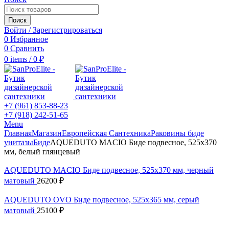
Поиск
Войти / Зарегистрироваться
0
Избранное
0
Сравнить
0
items
/
0
₽
+7 (961) 853-88-23
+7 (918) 242-51-65
Menu
Главная
Магазин
Европейская Сантехника
Раковины биде
унитазы
Биде
AQUEDUTO MACIO Биде подвесное, 525х370
мм, белый глянцевый
AQUEDUTO MACIO Биде подвесное, 525х370 мм, черный
матовый
26200
₽
AQUEDUTO OVO Биде подвесное, 525х365 мм, серый
матовый
25100
₽