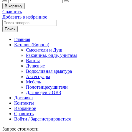
товара
В корзину
AQUEDUTO
Сравнить
MACIO
Добавить в избранное
Биде
подвесное,
Поиск
525х370
мм,
Главная
белый
Каталог (Европа)
глянцевый
Смесители и Душ
Раковины, биде, унитазы
Ванны
Душевые
Водосливная арматура
Аксессуары
Мебель
Полотенцесушители
Для людей с ОВЗ
Доставка
Контакты
Избранное
Сравнить
Войти / Зарегистрироваться
Запрос стоимости