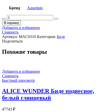
Бренд
Aqueduto
Количество
товара
В корзину
AQUEDUTO
Добавить в избранное
MACIO
Сравнить
Биде
Артикул:
MAC0310
Категория:
Биде
подвесное,
Поделиться:
525х370
мм,
Похожие товары
белый
глянцевый
Добавить в избранное
Сравнить
Быстрый просмотр
ALICE WUNDER Биде подвесное,
белый глянцевый
47743
₽