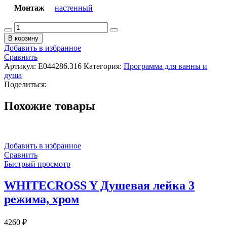
Монтаж
настенный
Количество
товара
В корзину
ALMAR
Добавить в избранное
BEAM
Сравнить
Душ
Артикул:
E044286.316
Категория:
Программа для ванны и
настенный
душа
мультифнкциональный
Поделиться:
на
шарнире
Похожие товары
с
3
типами
струи,
Ø100
Добавить в избранное
мм,
Сравнить
AISI
Быстрый просмотр
316
WHITECROSS Y Душевая лейка 3
режима, хром
4260
₽