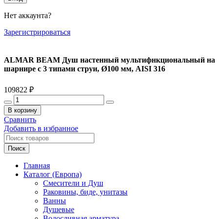
Нет аккаунта?
Зарегистрироваться
ALMAR BEAM Душ настенный мультифнкциональный на
шарнире с 3 типами струи, Ø100 мм, AISI 316
109822
₽
Количество
товара
В корзину
ALMAR
Сравнить
BEAM
Добавить в избранное
Душ
настенный
Поиск
мультифнкциональный
на
Главная
шарнире
Каталог (Европа)
с
Смесители и Душ
3
Раковины, биде, унитазы
типами
Ванны
струи,
Душевые
Ø100
Водосливная арматура