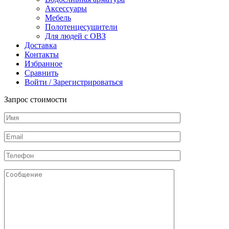
мм,
Аксессуары
AISI
Мебель
316
Полотенцесушители
Для людей с ОВЗ
Доставка
Контакты
Избранное
Сравнить
Войти / Зарегистрироваться
Запрос стоимости