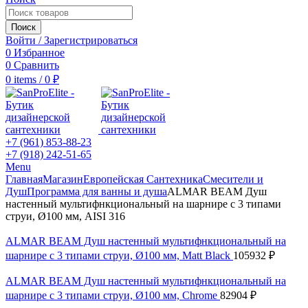
Поиск
Войти / Зарегистрироваться
0
Избранное
0
Сравнить
0
items
/
0
₽
+7 (961) 853-88-23
+7 (918) 242-51-65
Menu
Главная
Магазин
Европейская Сантехника
Смесители и
Душ
Программа для ванны и душа
ALMAR BEAM Душ
настенный мультифнкциональный на шарнире с 3 типами
струи, Ø100 мм, AISI 316
ALMAR BEAM Душ настенный мультифнкциональный на
шарнире с 3 типами струи, Ø100 мм, Matt Black
105932
₽
ALMAR BEAM Душ настенный мультифнкциональный на
шарнире с 3 типами струи, Ø100 мм, Chrome
82904
₽