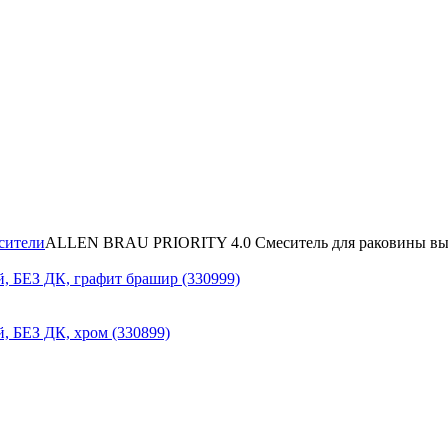
сители
ALLEN BRAU PRIORITY 4.0 Cмеситель для раковины высо
 БЕЗ ДК, графит брашир (330999)
 БЕЗ ДК, хром (330899)