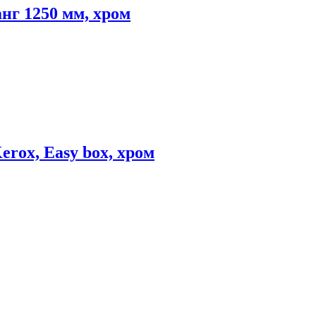
г 1250 мм, хром
rox, Easy box, хром