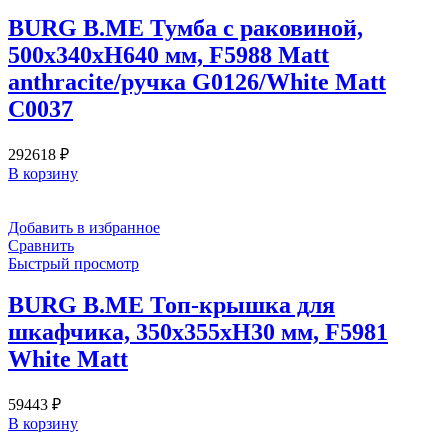
BURG B.ME Тумба с раковиной,
500х340хН640 мм, F5988 Matt
anthracite/ручка G0126/White Matt
C0037
292618
₽
В корзину
Добавить в избранное
Сравнить
Быстрый просмотр
BURG B.ME Топ-крышка для
шкафчика, 350х355хH30 мм, F5981
White Matt
59443
₽
В корзину