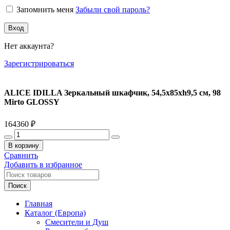
Запомнить меня
Забыли свой пароль?
Вход
Нет аккаунта?
Зарегистрироваться
ALICE IDILLA Зеркальный шкафчик, 54,5x85xh9,5 см, 98
Mirto GLOSSY
164360
₽
Количество
товара
В корзину
ALICE
Сравнить
IDILLA
Добавить в избранное
Зеркальный
шкафчик,
Поиск
54,5x85xh9,5
см,
Главная
98
Каталог (Европа)
Mirto
Смесители и Душ
GLOSSY