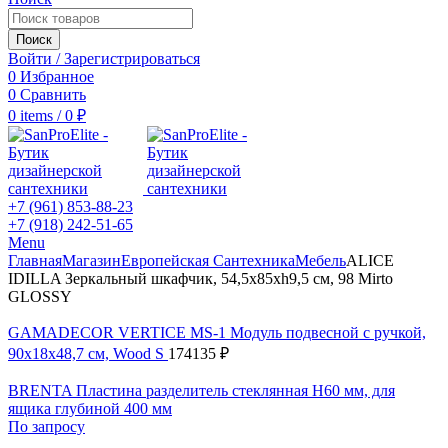
Поиск
Войти / Зарегистрироваться
0
Избранное
0
Сравнить
0
items
/
0
₽
+7 (961) 853-88-23
+7 (918) 242-51-65
Menu
Главная
Магазин
Европейская Сантехника
Мебель
ALICE
IDILLA Зеркальный шкафчик, 54,5x85xh9,5 см, 98 Mirto
GLOSSY
GAMADECOR VERTICE MS-1 Модуль подвесной с ручкой,
90x18x48,7 см, Wood S
174135
₽
BRENTA Пластина разделитель стеклянная H60 мм, для
ящика глубиной 400 мм
По запросу