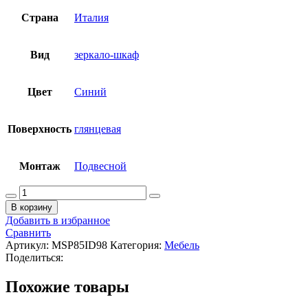
Страна
Италия
Вид
зеркало-шкаф
Цвет
Синий
Поверхность
глянцевая
Монтаж
Подвесной
Количество
товара
В корзину
ALICE
Добавить в избранное
IDILLA
Сравнить
Зеркальный
Артикул:
MSP85ID98
Категория:
Мебель
шкафчик,
Поделиться:
54,5x85xh9,5
см,
Похожие товары
98
Mirto