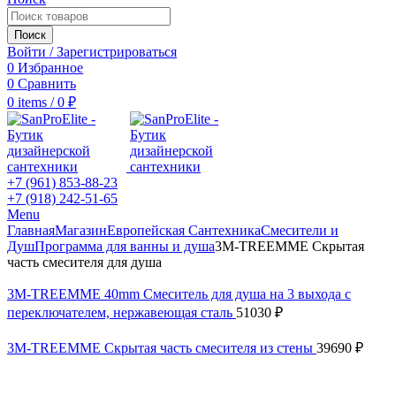
Поиск
Войти / Зарегистрироваться
0
Избранное
0
Сравнить
0
items
/
0
₽
+7 (961) 853-88-23
+7 (918) 242-51-65
Menu
Главная
Магазин
Европейская Сантехника
Смесители и
Душ
Программа для ванны и душа
3M-TREEMME Скрытая
часть смесителя для душа
3M-TREEMME 40mm Смеситель для душа на 3 выхода с
переключателем, нержавеющая сталь
51030
₽
3M-TREEMME Скрытая часть смесителя из стены
39690
₽