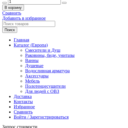
Количество
товара
В корзину
3M-
Сравнить
TREEMME
Добавить в избранное
Скрытая
часть
Поиск
смесителя
для
Главная
душа
Каталог (Европа)
Смесители и Душ
Раковины, биде, унитазы
Ванны
Душевые
Водосливная арматура
Аксессуары
Мебель
Полотенцесушители
Для людей с ОВЗ
Доставка
Контакты
Избранное
Сравнить
Войти / Зарегистрироваться
Запрос стоимости