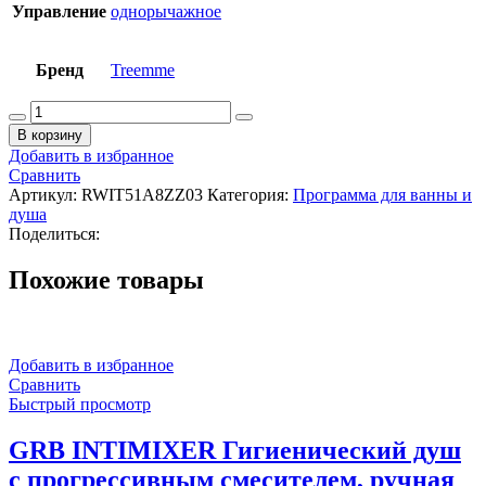
Управление
однорычажное
Бренд
Treemme
Количество
товара
В корзину
3M-
Добавить в избранное
TREEMME
Сравнить
Скрытая
Артикул:
RWIT51A8ZZ03
Категория:
Программа для ванны и
часть
душа
смесителя
Поделиться:
для
душа
Похожие товары
Добавить в избранное
Сравнить
Быстрый просмотр
GRB INTIMIXER Гигиенический душ
с прогрессивным смесителем, ручная