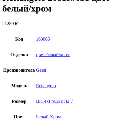
белый/хром
51289
₽
Код
163066
Отделка
цвет-белый/хром
Производитель
Gessi
Модель
Rettangolo
Размер
Ш:14xГ:9.5xВ:42.7
Цвет
Белый Хром