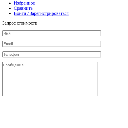
Избранное
Сравнить
Войти / Зарегистрироваться
Запрос стоимости
Отправляя данную форму, я даю свое согласие с
политикой
конфиденциальности
и
обработкой персональных данных
Соглашаюсь с
публичной офертой