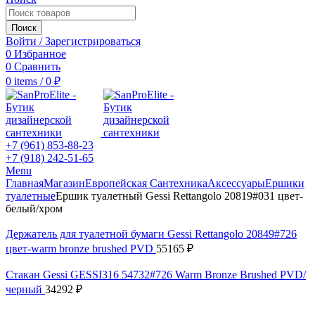
Поиск
Войти / Зарегистрироваться
0
Избранное
0
Сравнить
0
items
/
0
₽
+7 (961) 853-88-23
+7 (918) 242-51-65
Menu
Главная
Магазин
Европейская Сантехника
Аксессуары
Ершики
туалетные
Ершик туалетный Gessi Rettangolo 20819#031 цвет-
белый/хром
Держатель для туалетной бумаги Gessi Rettangolo 20849#726
цвет-warm bronze brushed PVD
55165
₽
Стакан Gessi GESSI316 54732#726 Warm Bronze Brushed PVD/
черный
34292
₽