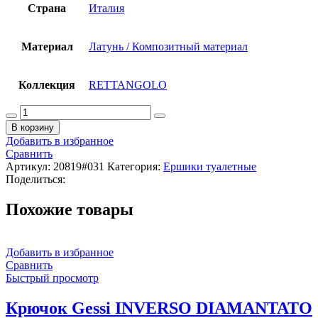
Страна
Италия
Материал
Латунь / Композитный материал
Коллекция
RETTANGOLO
Количество
товара
В корзину
Ершик
Добавить в избранное
туалетный
Сравнить
Gessi
Артикул:
20819#031
Категория:
Ершики туалетные
Rettangolo
Поделиться:
20819#031
цвет-
Похожие товары
белый/
хром
Добавить в избранное
Сравнить
Быстрый просмотр
Крючок Gessi INVERSO DIAMANTATO