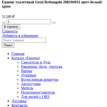
Ершик туалетный Gessi Rettangolo 20819#031 цвет-белый/
хром
51289
₽
Количество
товара
В корзину
Ершик
Сравнить
туалетный
Добавить в избранное
Gessi
Rettangolo
Поиск
20819#031
цвет-
Главная
белый/
Каталог (Европа)
хром
Смесители и Душ
Раковины, биде, унитазы
Ванны
Душевые
Водосливная арматура
Аксессуары
Мебель
Полотенцесушители
Для людей с ОВЗ
Доставка
Контакты