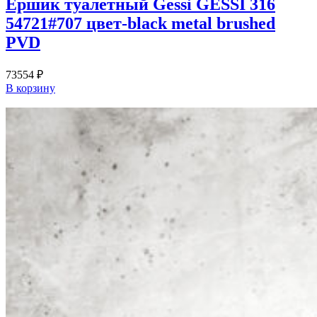
Ершик туалетный Gessi GESSI 316
54721#707 цвет-black metal brushed
PVD
73554
₽
В корзину