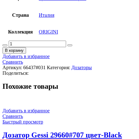
Страна
Италия
Коллекция
ORIGINI
Количество
товара
В корзину
Дозатор
Добавить в избранное
Gessi
Сравнить
ORIGINI
Артикул:
66437#031
Категория:
Дозаторы
66437#031
Поделиться:
цвет-
белый/
Похожие товары
хром
Добавить в избранное
Сравнить
Быстрый просмотр
Дозатор Gessi 29660#707 цвет-Black