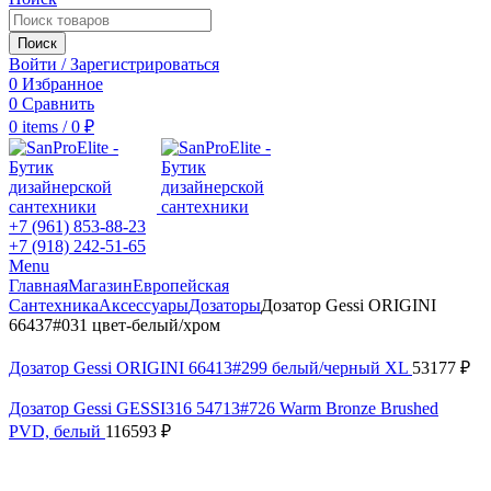
Поиск
Войти / Зарегистрироваться
0
Избранное
0
Сравнить
0
items
/
0
₽
+7 (961) 853-88-23
+7 (918) 242-51-65
Menu
Главная
Магазин
Европейская
Сантехника
Аксессуары
Дозаторы
Дозатор Gessi ORIGINI
66437#031 цвет-белый/хром
Дозатор Gessi ORIGINI 66413#299 белый/черный XL
53177
₽
Дозатор Gessi GESSI316 54713#726 Warm Bronze Brushed
PVD, белый
116593
₽