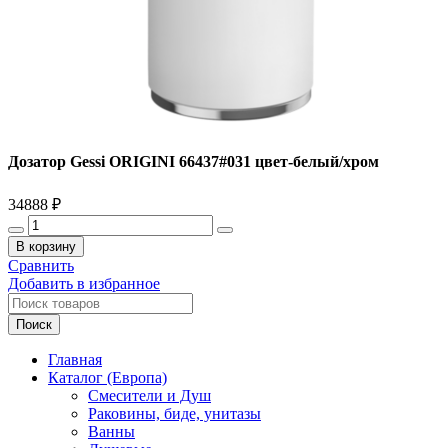
Дозатор Gessi ORIGINI 66437#031 цвет-белый/хром
34888
₽
Количество
товара
В корзину
Дозатор
Сравнить
Gessi
Добавить в избранное
ORIGINI
66437#031
Поиск
цвет-
белый/
Главная
хром
Каталог (Европа)
Смесители и Душ
Раковины, биде, унитазы
Ванны