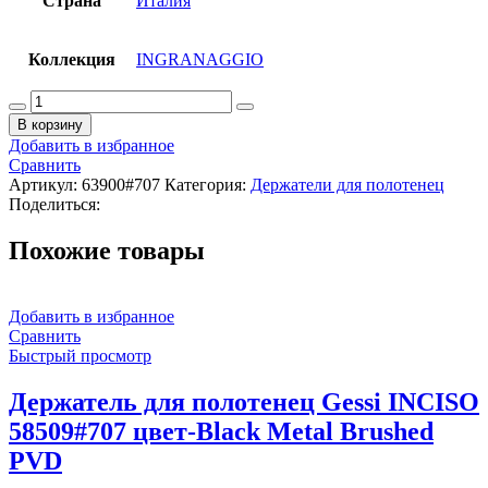
Страна
Италия
Коллекция
INGRANAGGIO
Количество
товара
В корзину
Держатель
Добавить в избранное
для
Сравнить
полотенец
Артикул:
63900#707
Категория:
Держатели для полотенец
Gessi
Поделиться:
INGRANAGGIO
63900#707
Похожие товары
цвет-
black
metal
brushed
Добавить в избранное
PVD
Сравнить
Быстрый просмотр
Держатель для полотенец Gessi INCISO
58509#707 цвет-Black Metal Brushed
PVD