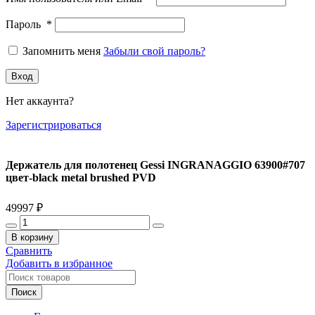
Пароль
*
Запомнить меня
Забыли свой пароль?
Вход
Нет аккаунта?
Зарегистрироваться
Держатель для полотенец Gessi INGRANAGGIO 63900#707
цвет-black metal brushed PVD
49997
₽
Количество
товара
В корзину
Держатель
Сравнить
для
Добавить в избранное
полотенец
Gessi
Поиск
INGRANAGGIO
63900#707