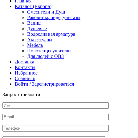
Главная
цвет-
Каталог (Европа)
black
Смесители и Душ
metal
Раковины, биде, унитазы
brushed
Ванны
PVD
Душевые
Водосливная арматура
Аксессуары
Мебель
Полотенцесушители
Для людей с ОВЗ
Доставка
Контакты
Избранное
Сравнить
Войти / Зарегистрироваться
Запрос стоимости