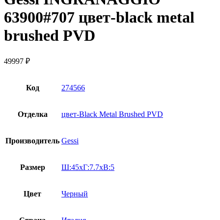
63900#707 цвет-black metal
brushed PVD
49997
₽
Код
274566
Отделка
цвет-Black Metal Brushed PVD
Производитель
Gessi
Размер
Ш:45xГ:7.7xВ:5
Цвет
Черный