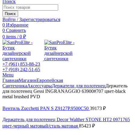
Поиск
Поиск
Войти / Зарегистрироваться
0
Избранное
0
Сравнить
0
items
/
0
₽
+7 (961) 853-88-23
+7 (918) 242-51-65
Menu
Главная
Магазин
Европейская
Сантехника
Аксессуары
Держатели для полотенец
Держатель
для полотенец Gessi INGRANAGGIO 63900#707 цвет-black
metal brushed PVD
Вентиль Zucchetti PAN S Z9127P.9500C50
39173
₽
Держатель для полотенец Decor Walther STONE HT2 0971765
цвет-черный матовый/сталь матовая
85423
₽