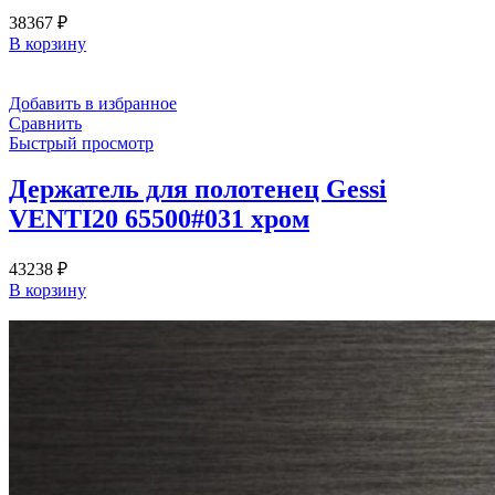
38367
₽
В корзину
Добавить в избранное
Сравнить
Быстрый просмотр
Держатель для полотенец Gessi
VENTI20 65500#031 хром
43238
₽
В корзину