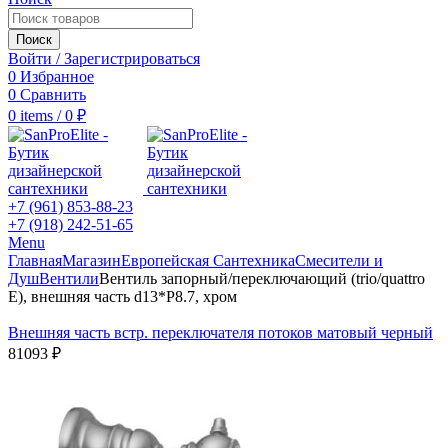
Поиск
Войти / Зарегистрироваться
0
Избранное
0
Сравнить
0
items
/
0
₽
+7 (961) 853-88-23
+7 (918) 242-51-65
Menu
Главная
Магазин
Европейская Сантехника
Смесители и
Душ
Вентили
Вентиль запорный/переключающий (trio/quattro
E), внешняя часть d13*P8.7, хром
Внешняя часть встр. переключателя потоков матовый черный
81093
₽