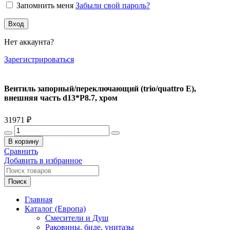
Запомнить меня
Забыли свой пароль?
Вход
Нет аккаунта?
Зарегистрироваться
Вентиль запорный/переключающий (trio/quattro E),
внешняя часть d13*P8.7, хром
31971
₽
Количество
товара
В корзину
Вентиль
Сравнить
запорный/
Добавить в избранное
переключающий
(trio/quattro
Поиск
E),
внешняя
Главная
часть
Каталог (Европа)
d13*P8.7,
Смесители и Душ
хром
Раковины, биде, унитазы