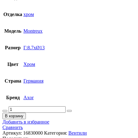
Отделка
хром
Модель
Montreux
Размер
Г:8.7xØ13
Цвет
Хром
Страна
Германия
Бренд
Axor
Количество
товара
В корзину
Вентиль
Добавить в избранное
запорный/
Сравнить
переключающий
Артикул:
16830000
Категория:
Вентили
(trio/quattro