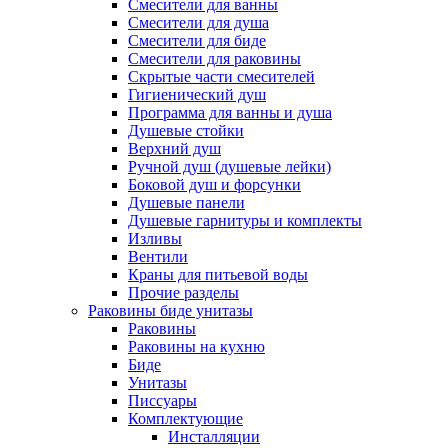
Смесители для ванны
Смесители для душа
Смесители для биде
Смесители для раковины
Скрытые части смесителей
Гигиенический душ
Программа для ванны и душа
Душевые стойки
Верхний душ
Ручной душ (душевые лейки)
Боковой душ и форсунки
Душевые панели
Душевые гарнитуры и комплекты
Изливы
Вентили
Краны для питьевой воды
Прочие разделы
Раковины биде унитазы
Раковины
Раковины на кухню
Биде
Унитазы
Писсуары
Комплектующие
Инсталляции