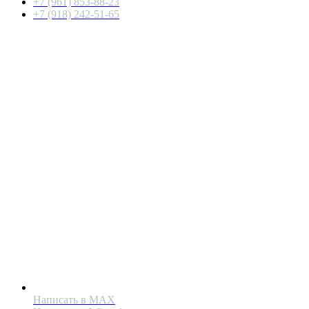
+7 (961) 853-88-23
+7 (918) 242-51-65
Написать в MAX