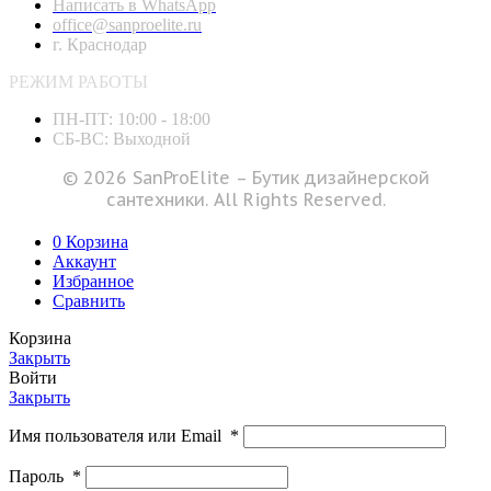
Написать в WhatsApp
office@sanproelite.ru
г. Краснодар
РЕЖИМ РАБОТЫ
ПН-ПТ: 10:00 - 18:00
СБ-ВС: Выходной
© 2026 SanProElite – Бутик дизайнерской
сантехники. All Rights Reserved.
0
Корзина
Аккаунт
Избранное
Сравнить
Корзина
Закрыть
Войти
Закрыть
Имя пользователя или Email
*
Пароль
*