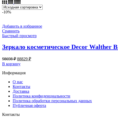
-10%
Добавить в избранное
Сравнить
Быстрый просмотр
Зеркало косметическое Decor Walther B
Первоначальная
Текущая
98698
₽
88829
₽
цена
цена:
В корзину
составляла
88829 ₽.
Информация
98698 ₽.
О нас
Контакты
Доставка
Политика конфиденциальности
Политика обработки персональных данных
Публичная оферта
Контакты