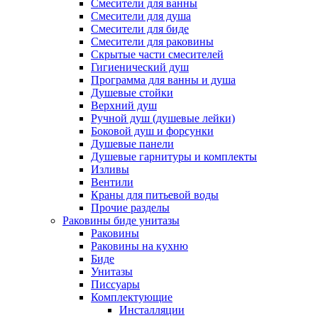
Смесители для ванны
Смесители для душа
Смесители для биде
Смесители для раковины
Скрытые части смесителей
Гигиенический душ
Программа для ванны и душа
Душевые стойки
Верхний душ
Ручной душ (душевые лейки)
Боковой душ и форсунки
Душевые панели
Душевые гарнитуры и комплекты
Изливы
Вентили
Краны для питьевой воды
Прочие разделы
Раковины биде унитазы
Раковины
Раковины на кухню
Биде
Унитазы
Писсуары
Комплектующие
Инсталляции