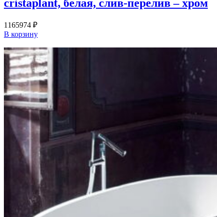
cristaplant, белая, слив-перелив – хром
1165974
₽
В корзину