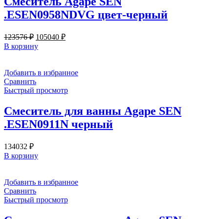
Смеситель Agape SEN
.ESEN0958NDVG цвет-черный
Первоначальная
Текущая
123576
₽
105040
₽
цена
цена:
В корзину
составляла
105040 ₽.
123576 ₽.
Добавить в избранное
Сравнить
Быстрый просмотр
Смеситель для ванны Agape SEN
.ESEN0911N черный
134032
₽
В корзину
Добавить в избранное
Сравнить
Быстрый просмотр