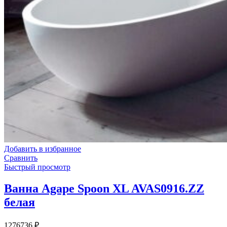
Добавить в избранное
Сравнить
Быстрый просмотр
Ванна Agape Spoon XL AVAS0916.ZZ
белая
1276736
₽