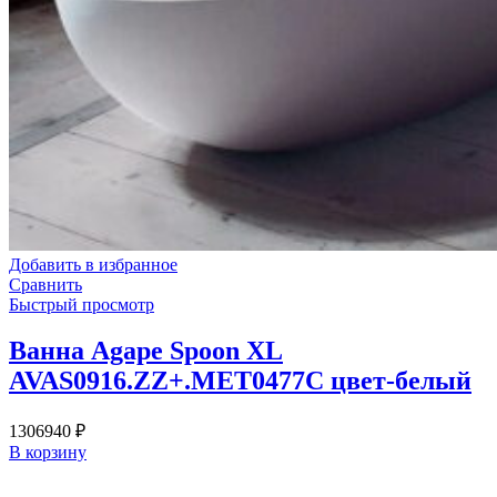
Добавить в избранное
Сравнить
Быстрый просмотр
Ванна Agape Spoon XL
AVAS0916.ZZ+.MET0477C цвет-белый
1306940
₽
В корзину