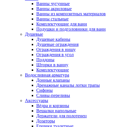
Ванны чугунные
Ванны акриловые
Ванны из композитных материалов
Ванны стальные
Комплектующие для ванн
Подушки и подголовники для ванн
Душевые
Душевые кабины
Душевые ограждения
Ограждения в нишу
Ограждения в угол
Поддоны
Шторки в ванну
Комплектующие
Водосливная арматура
Донные клапаны
Дренажные каналы лотки трапы
Сифоны
Сливы-переливы
Аксессуары
Вёдра и корзины
Вешалки напольные
Держатели для полотенец
Дозаторы
Ершики туалетные