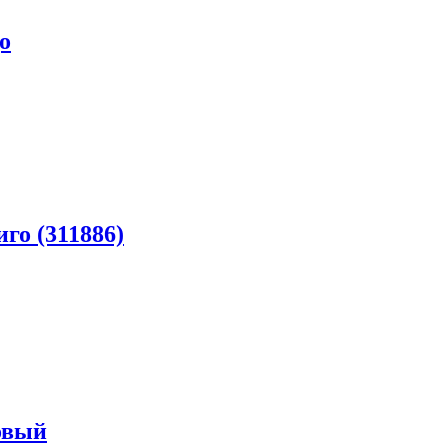
о
го (311886)
овый