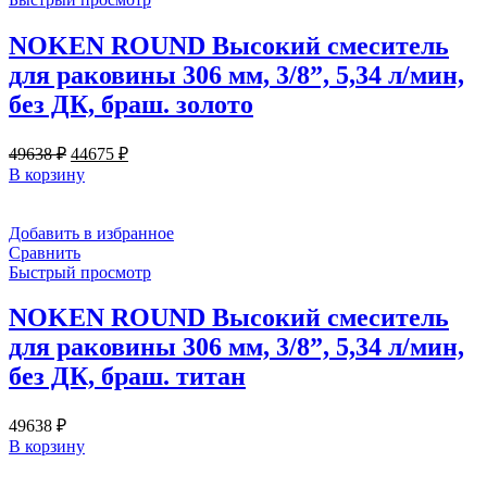
NOKEN ROUND Высокий смеситель
для раковины 306 мм, 3/8”, 5,34 л/мин,
без ДК, браш. золото
Первоначальная
Текущая
49638
₽
44675
₽
цена
цена:
В корзину
составляла
44675 ₽.
49638 ₽.
Добавить в избранное
Сравнить
Быстрый просмотр
NOKEN ROUND Высокий смеситель
для раковины 306 мм, 3/8”, 5,34 л/мин,
без ДК, браш. титан
49638
₽
В корзину