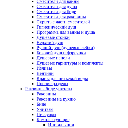
Смесители для ванны
Смесители для душа
Смесители для биде
Смесители для раковины
Скрытые части смесителей
Гигиенический душ
Программа для ванны и душа
Душевые стойки
Верхний душ
Ручной душ (душевые лейки)
Боковой душ и форсунки
Душевые панели
Душевые гарнитуры и комплекты
Изливы
Вентили
Краны для питьевой воды
Прочие разделы
Раковины биде унитазы
Раковины
Раковины на кухню
Биде
Унитазы
Писсуары
Комплектующие
Инсталляции