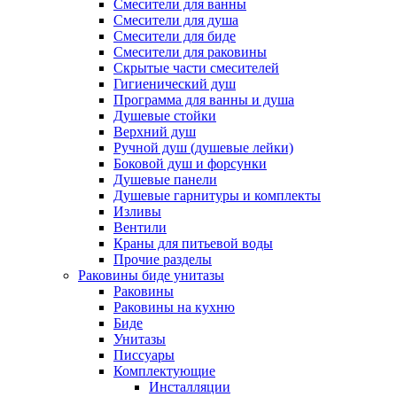
Смесители для ванны
Смесители для душа
Смесители для биде
Смесители для раковины
Скрытые части смесителей
Гигиенический душ
Программа для ванны и душа
Душевые стойки
Верхний душ
Ручной душ (душевые лейки)
Боковой душ и форсунки
Душевые панели
Душевые гарнитуры и комплекты
Изливы
Вентили
Краны для питьевой воды
Прочие разделы
Раковины биде унитазы
Раковины
Раковины на кухню
Биде
Унитазы
Писсуары
Комплектующие
Инсталляции